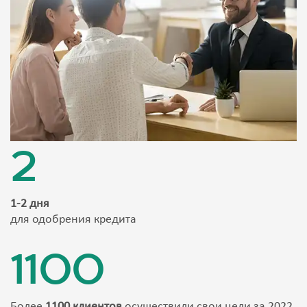
2
1-2 дня
для одобрения кредита
1100
Более
1100 клиентов
осуществили свои цели за 2022