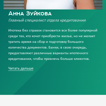
Анна Зуйкова
Главный специалист отдела кредитования
Ипотека без справок становится все более популярной
среди тех, кто хочет приобрести жилье, но не желает
тратить время на сбор и подготовку большого
количества документов. Банки, в свою очередь,
предоставляют различные варианты ипотечного
кредитования, чтобы привлечь больше клиентов.
Если вам нужна помощь с ипотекой, лучше обратиться к
Читать дальше
кредитным брокерам, которые окажут
профессиональную помощь в выборе наиболее
выгодного варианта. Они смогут подобрать наиболее
подходящий кредит, учитывая ваши финансовые
возможности и потребности.