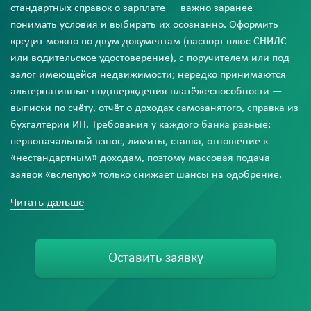
стандартных справок о зарплате — важно заранее
понимать условия и выбирать их осознанно. Оформить
кредит можно по двум документам (паспорт плюс СНИЛС
или водительское удостоверение), с поручителем или под
залог имеющейся недвижимости; нередко принимаются
альтернативные подтверждения платёжеспособности —
выписки по счёту, отчёт о доходах самозанятого, справка из
бухгалтерии ИП. Требования у каждого банка разные:
первоначальный взнос, лимиты, ставка, отношение к
«нестандартным» доходам, поэтому массовая подача
заявок «вслепую» только снижает шансы на одобрение.
Команда кредитного брокера LionCredit работает с
Читать дальше
крупными банками и знает, где сейчас реально получить
одобрение с минимальным пакетом документов и
прозрачной ставкой без скрытых условий. Мы подберём
Оставить заявку
программу под ваш доход и первый взнос, рассчитаем
ориентировочную сумму кредита и ежемесячный платёж,
подготовим документы и отправим заявку в надёжные