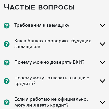
Также стоит обратить внимание на возможность
Частые вопросы
досрочного погашения, чтобы избежать
дополнительных затрат на проценты. Помощь
специалистов может значительно облегчить процесс
получения ипотеки без справок и сделать его более
Требования к заемщику
выгодным и комфортным для вас.
Свернуть подробности
Как в банках проверяют будущих
заемщиков
Почему можно доверять БКИ?
Почему могут отказать в выдаче
кредита?
Если я работаю не официально,
могу ли я взять кредит?