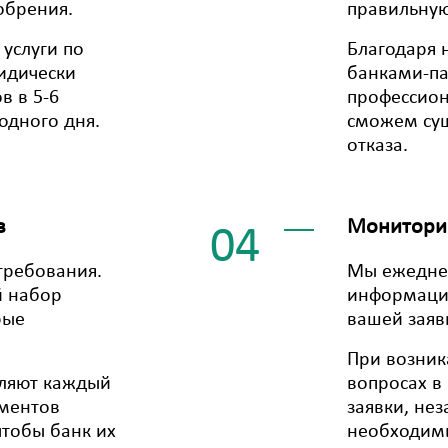
обрения.
правильную
услуги по
Благодаря 
идически
банками-п
в в 5-6
профессио
одного дня.
сможем сущ
отказа.
в
Мониторин
04
требования.
Мы ежедне
й набор
информацию
рые
вашей заяв
При возник
оляют каждый
вопросах в
ументов
заявки, не
тобы банк их
необходим