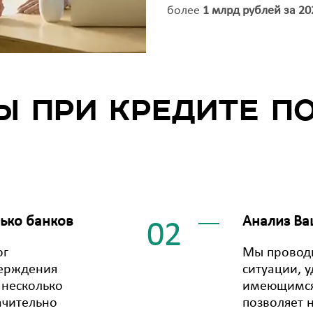
более
1 млрд рублей за 20
ы при кредите по
лько банков
Анализ Ва
02
ог
Мы провод
верждения
ситуации, 
 несколько
имеющимся
ачительно
позволяет 