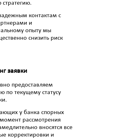
 стратегию.
надежным контактам с
артнерами и
нальному опыту мы
ественно снизить риск
г заявки
вно предоставляем
 по текущему статусу
ки.
ающих у банка спорных
 момент рассмотрения
замедлительно вносятся все
ые корректировки и