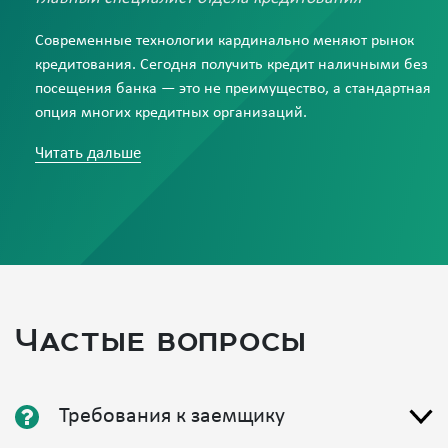
Современные технологии кардинально меняют рынок
кредитования. Сегодня получить кредит наличными без
посещения банка — это не преимущество, а стандартная
опция многих кредитных организаций.
Весь процесс, от подачи заявки до подписания договора,
Читать дальше
может быть организован дистанционно. Однако, чтобы
выбрать наиболее надежный и выгодный вариант из
множества онлайн-предложений в Москве, часто
требуется экспертная оценка. Именно в этом
заключается незаменимая помощь брокера. Он не
только подберет оптимальную программу, но и
обеспечит безопасность удаленной сделки, избавив вас
Частые вопросы
от рисков и скрытых комиссий.
Свернуть подробности
Требования к заемщику