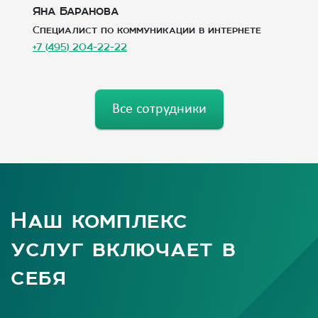
Яна Баранова
Г
Специалист по коммуникации в интернете
А
+7 (495) 204-22-22
+7
Все сотрудники
Наш комплекс
услуг включает в
себя