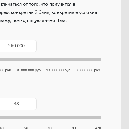
личаться от того, что получится в
ерем конкретный банк, конкретные условия
амму, подходящую лично Вам.
000
руб.
30 000 000
руб.
40 000 000
руб.
50 000 000
руб.
180
240
300
360
420