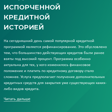
испорченной
кредитной
историей
На сегодняшний день самой популярной кредитной
программой является рефинансирование. Это обусловлено
тем, что большинство действующих кредитов были ранее
взяты под высокий процент. Программа особенно
актуальна для тех, у кого изменилось финансовое
положение и платить по кредитному договору стало
сложнее. Услуга предполагает получение дополнительных
кредитных средств для закрытия уже существующих каких-
либо видов кредита.
Основное преимущество — объединение всех кредитных
Читать дальше
обязательств (кредитные карты, кредиты на авто,
потребительские кредиты) в единый банк и изменение